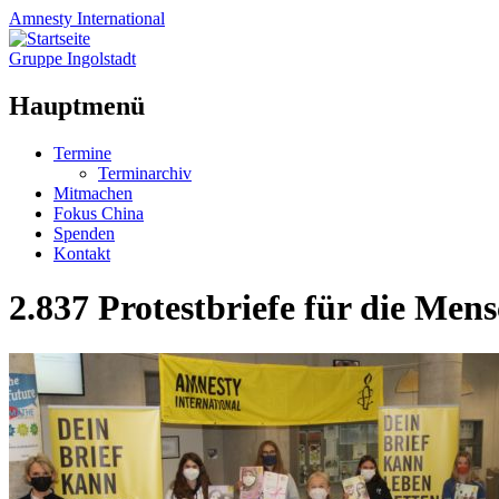
Amnesty
International
Gruppe Ingolstadt
Hauptmenü
Zum
Termine
Inhalt
Terminarchiv
springen
Mitmachen
Fokus China
Spenden
Kontakt
2.837 Protestbriefe für die Men