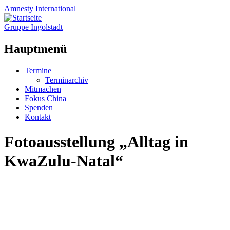
Amnesty
International
Gruppe Ingolstadt
Hauptmenü
Zum
Termine
Inhalt
Terminarchiv
springen
Mitmachen
Fokus China
Spenden
Kontakt
Fotoausstellung „Alltag in
KwaZulu-Natal“